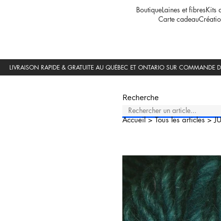
Boutique
Laines et fibres
Kits 
Carte cadeau
Créatio
Recherche
Accueil
>
Tous les articles
>
J