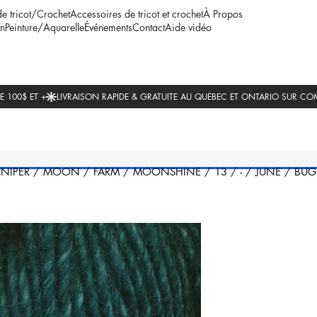
de tricot/Crochet
Accessoires de tricot et crochet
À Propos
n
Peinture/Aquarelle
Événements
Contact
Aide vidéo
UNIPER
/
MOON
/
FARM
/
MOONSHINE
/
13
/
-
/
JUNE
/
BUG