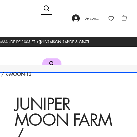
Se connecter
/
K-MOON-13
JUNIPER
MOON FARM
/