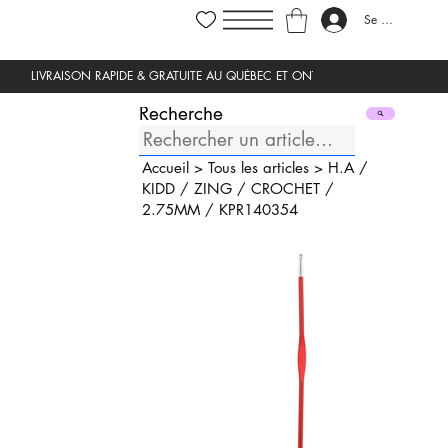
Se connecter
Recherche
Accueil
>
Tous les articles
>
H.A
/
KIDD
/
ZING
/
CROCHET
/
2.75MM
/
KPR140354