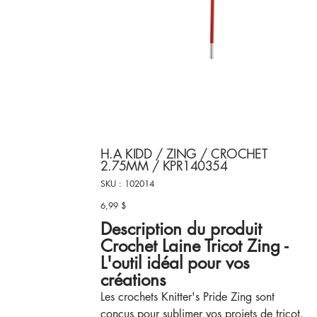
H.A KIDD / ZING / CROCHET
2.75MM / KPR140354
SKU
SKU :
102014
102014
6,99 $
Prix
Description du produit
Crochet Laine Tricot Zing -
L'outil idéal pour vos
créations
Les crochets Knitter's Pride Zing sont
conçus pour sublimer vos projets de tricot.