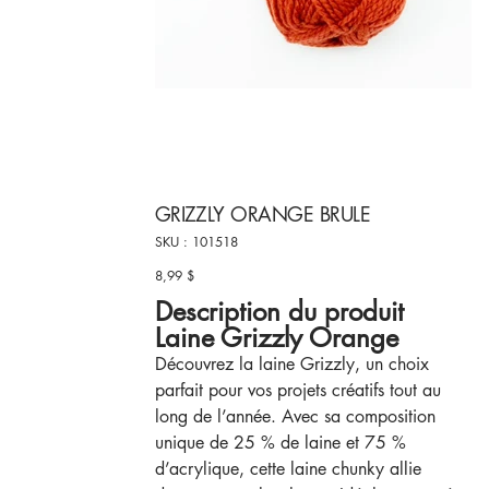
GRIZZLY ORANGE BRULE
SKU
SKU :
101518
101518
8,99 $
Prix
Description du produit
Laine Grizzly Orange
Découvrez la laine Grizzly, un choix
parfait pour vos projets créatifs tout au
long de l’année. Avec sa composition
unique de 25 % de laine et 75 %
d’acrylique, cette laine chunky allie