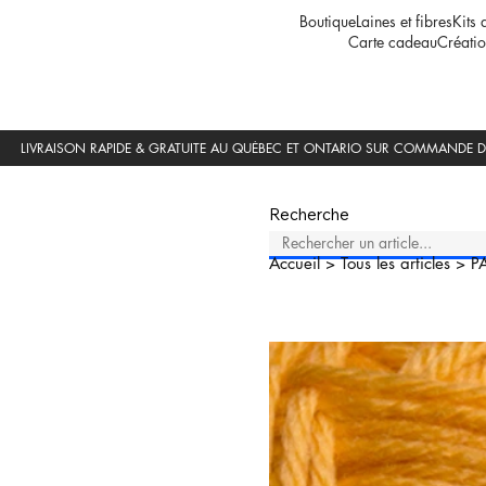
Boutique
Laines et fibres
Kits 
Carte cadeau
Créatio
Recherche
Accueil
>
Tous les articles
>
P