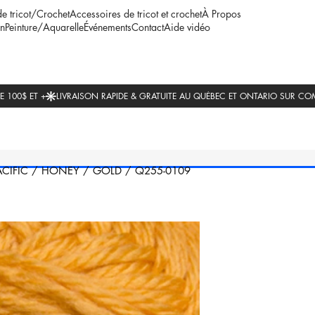
de tricot/Crochet
Accessoires de tricot et crochet
À Propos
n
Peinture/Aquarelle
Événements
Contact
Aide vidéo
ACIFIC
/
HONEY
/
GOLD
/
Q255-0109