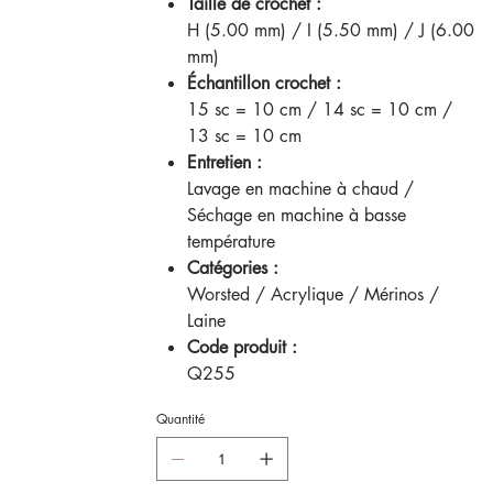
Taille de crochet :
H (5.00 mm) / I (5.50 mm) / J (6.00
mm)
Échantillon crochet :
15 sc = 10 cm / 14 sc = 10 cm /
13 sc = 10 cm
Entretien :
Lavage en machine à chaud /
Séchage en machine à basse
température
Catégories :
Worsted / Acrylique / Mérinos /
Laine
Code produit :
Q255
Quantité