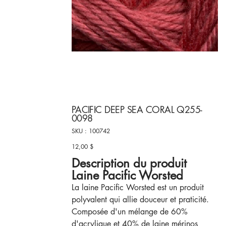
PACIFIC DEEP SEA CORAL Q255-
0098
SKU
SKU :
100742
100742
12,00 $
Prix
Description du produit
Laine Pacific Worsted
La laine Pacific Worsted est un produit
polyvalent qui allie douceur et praticité.
Composée d'un mélange de 60%
d'acrylique et 40% de laine mérinos