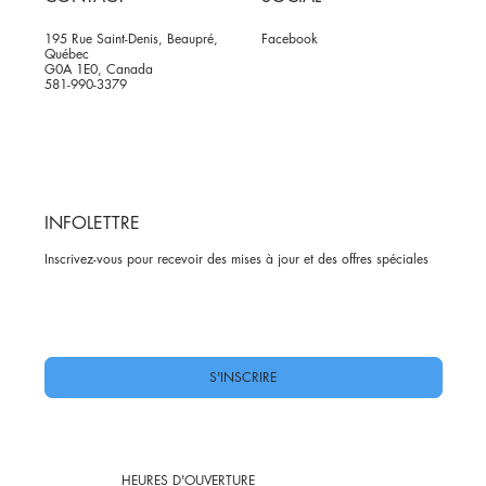
195 Rue Saint-Denis, Beaupré,
Facebook
Québec
G0A 1E0, Canada
581-990-3379
INFOLETTRE
Inscrivez-vous pour recevoir des mises à jour et des offres spéciales
Oui, abonnez-moi à votre newsletter.
*
S'INSCRIRE
HEURES D'OUVERTURE