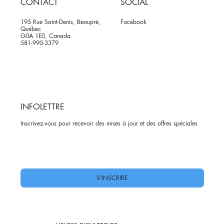
CONTACT
SOCIAL
195 Rue Saint-Denis, Beaupré,
Facebook
Québec
G0A 1E0, Canada
581-990-3379
INFOLETTRE
Inscrivez-vous pour recevoir des mises à jour et des offres spéciales
Oui, abonnez-moi à votre newsletter.
*
S'INSCRIRE