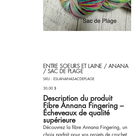
ENTRE SOEURS ET LAINE / ANANA
/ SAC DE PLAGE
SKU
SKU :
ESLANANASACDEPLAGE
ESLANANASACDEPLAGE
30,00 $
Prix
Description du produit
Fibre Annana Fingering –
Écheveaux de qualité
supérieure
Découvrez la fibre Annana Fingering, un
choix parfait pour vos projets de crochet