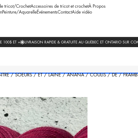
de tricot/Crochet
Accessoires de tricot et crochet
À Propos
n
Peinture/Aquarelle
Événements
Contact
Aide vidéo
NTRE
/
SOEURS
/
ET
/
LAINE
/
ANANA
/
COULIS
/
DE
/
FRAMB