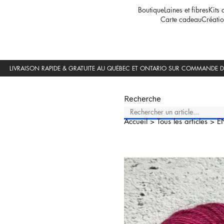
Boutique
Laines et fibres
Kits 
Carte cadeau
Créatio
Recherche
Accueil
>
Tous les articles
>
E