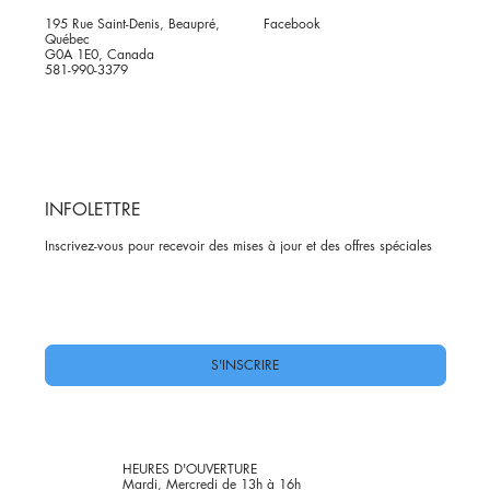
195 Rue Saint-Denis, Beaupré,
Facebook
Québec
G0A 1E0, Canada
581-990-3379
INFOLETTRE
Inscrivez-vous pour recevoir des mises à jour et des offres spéciales
Oui, abonnez-moi à votre newsletter.
*
S'INSCRIRE
HEURES D'OUVERTURE
Mardi, Mercredi de 13h à 16h