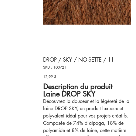
DROP / SKY / NOISETTE / 11
SKU
SKU :
100721
100721
12,99 $
Prix
Description du produit
Laine DROP SKY
Découvrez la douceur et la légèreté de la
laine DROP SKY, un produit luxueux et
polyvalent idéal pour vos projets créatifs.
Composée de 74% d'alpaga, 18% de
polyamide et 8% de laine, cette matière