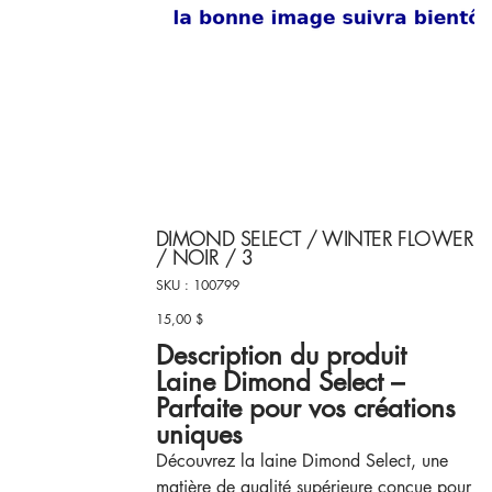
DIMOND SELECT / WINTER FLOWER
/ NOIR / 3
SKU
SKU :
100799
100799
15,00 $
Prix
Description du produit
Laine Dimond Select –
Parfaite pour vos créations
uniques
Découvrez la laine Dimond Select, une
matière de qualité supérieure conçue pour