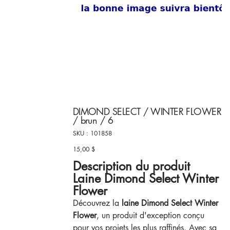
DIMOND SELECT / WINTER FLOWER
/ brun / 6
SKU
SKU :
101858
101858
15,00 $
Prix
Description du produit
Laine Dimond Select Winter
Flower
Découvrez la
laine Dimond Select Winter
Flower
, un produit d'exception conçu
pour vos projets les plus raffinés. Avec sa