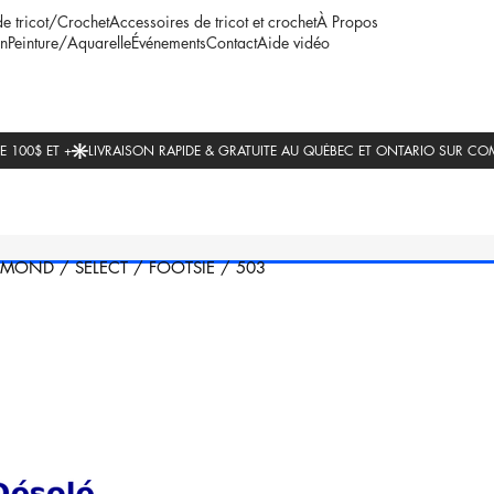
de tricot/Crochet
Accessoires de tricot et crochet
À Propos
n
Peinture/Aquarelle
Événements
Contact
Aide vidéo
IMOND
/
SELECT
/
FOOTSIE
/
503