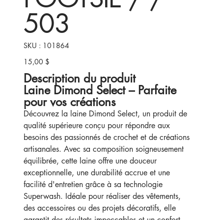
503
SKU
SKU :
101864
101864
15,00 $
Prix
Description du produit
Laine Dimond Select – Parfaite
pour vos créations
Découvrez la laine Dimond Select, un produit de
qualité supérieure conçu pour répondre aux
besoins des passionnés de crochet et de créations
artisanales. Avec sa composition soigneusement
équilibrée, cette laine offre une douceur
exceptionnelle, une durabilité accrue et une
facilité d'entretien grâce à sa technologie
Superwash. Idéale pour réaliser des vêtements,
des accessoires ou des projets décoratifs, elle
garantit des résultats impeccables et un confort