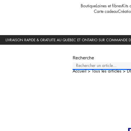
Boutique
Laines et fibres
Kits 
Carte cadeau
Créatio
Recherche
Accueil
>
Tous les articles
>
D