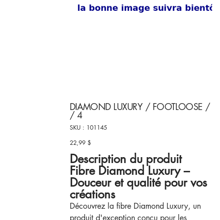
DIAMOND LUXURY / FOOTLOOSE /
/ 4
SKU
SKU :
101145
101145
22,99 $
Prix
Description du produit
Fibre Diamond Luxury –
Douceur et qualité pour vos
créations
Découvrez la fibre Diamond Luxury, un
produit d'exception conçu pour les