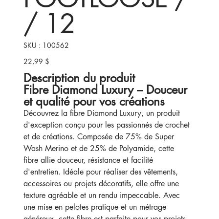
/ 12
SKU
SKU :
100562
100562
22,99 $
Prix
Description du produit
Fibre Diamond Luxury – Douceur
et qualité pour vos créations
Découvrez la fibre Diamond Luxury, un produit
d'exception conçu pour les passionnés de crochet
et de créations. Composée de 75% de Super
Wash Merino et de 25% de Polyamide, cette
fibre allie douceur, résistance et facilité
d'entretien. Idéale pour réaliser des vêtements,
accessoires ou projets décoratifs, elle offre une
texture agréable et un rendu impeccable. Avec
une mise en pelotes pratique et un métrage
généreux, cette fibre est parfaite pour vos projets