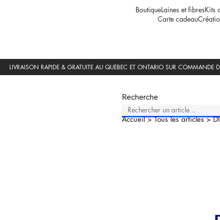
Boutique
Laines et fibres
Kits 
Carte cadeau
Créatio
Recherche
Accueil
>
Tous les articles
>
D