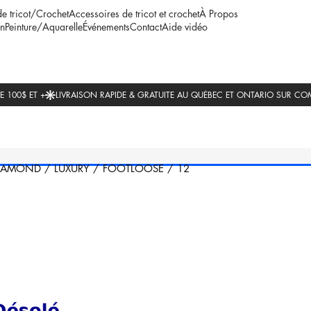
de tricot/Crochet
Accessoires de tricot et crochet
À Propos
n
Peinture/Aquarelle
Événements
Contact
Aide vidéo
IAMOND
/
LUXURY
/
FOOTLOOSE
/
12