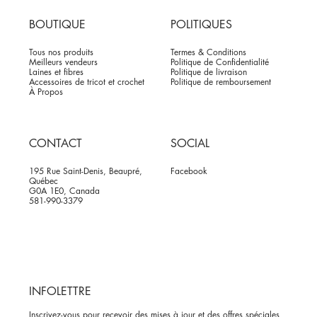
BOUTIQUE
POLITIQUES
Tous nos produits
Termes & Conditions
Meilleurs vendeurs
Politique de Confidentialité
Laines et fibres
Politique de livraison
Accessoires de tricot et crochet
Politique de remboursement
À Propos
CONTACT
SOCIAL
195 Rue Saint-Denis, Beaupré,
Facebook
Québec
G0A 1E0, Canada
581-990-3379
INFOLETTRE
Inscrivez-vous pour recevoir des mises à jour et des offres spéciales