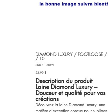
DIAMOND LUXURY / FOOTLOOSE /
/ 10
SKU
SKU :
101891
101891
22,99 $
Prix
Description du produit
Laine Diamond Luxury –
Douceur et qualité pour vos
créations
Découvrez la laine Diamond Luxury, une
matière d'exception conçue pour sublimer