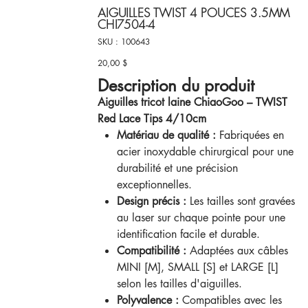
AIGUILLES TWIST 4 POUCES 3.5MM
CHI7504-4
SKU
SKU :
100643
100643
20,00 $
Prix
Description du produit
Aiguilles tricot laine ChiaoGoo – TWIST
Red Lace Tips 4/10cm
Matériau de qualité :
Fabriquées en
acier inoxydable chirurgical pour une
durabilité et une précision
exceptionnelles.
Design précis :
Les tailles sont gravées
au laser sur chaque pointe pour une
identification facile et durable.
Compatibilité :
Adaptées aux câbles
MINI [M], SMALL [S] et LARGE [L]
selon les tailles d'aiguilles.
Polyvalence :
Compatibles avec les