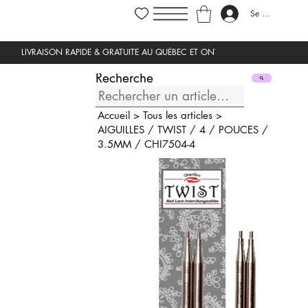
Se connecter
Recherche
Accueil
>
Tous les articles
>
AIGUILLES
/
TWIST
/
4
/
POUCES
/
3.5MM
/
CHI7504-4