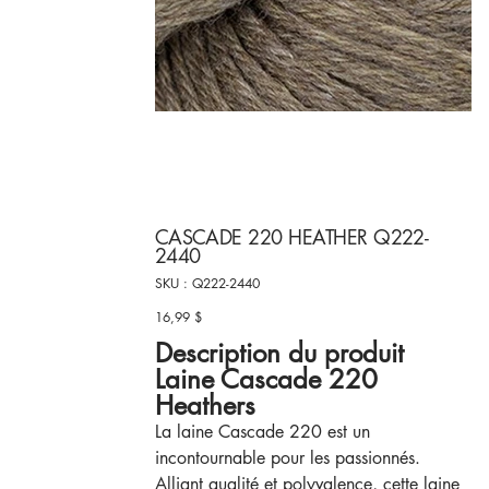
CASCADE 220 HEATHER Q222-
2440
SKU
SKU :
Q222-2440
Q222-
2440
16,99 $
Prix
Description du produit
Laine Cascade 220
Heathers
La laine Cascade 220 est un
incontournable pour les passionnés.
Alliant qualité et polyvalence, cette laine