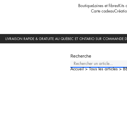
Boutique
Laines et fibres
Kits 
Carte cadeau
Créatio
Recherche
Accueil
>
Tous les articles
>
B