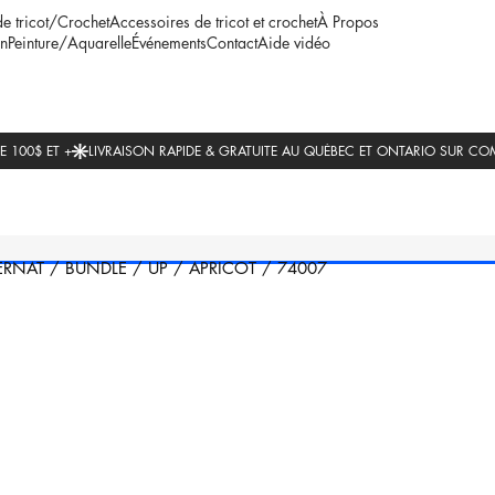
de tricot/Crochet
Accessoires de tricot et crochet
À Propos
n
Peinture/Aquarelle
Événements
Contact
Aide vidéo
ERNAT
/
BUNDLE
/
UP
/
APRICOT
/
74007