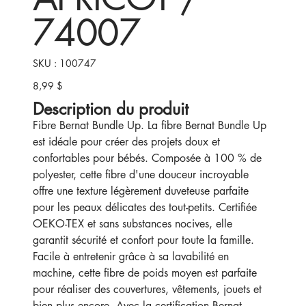
74007
SKU
SKU :
100747
100747
8,99 $
Prix
Description du produit
Fibre Bernat Bundle Up. La fibre Bernat Bundle Up
est idéale pour créer des projets doux et
confortables pour bébés. Composée à 100 % de
polyester, cette fibre d'une douceur incroyable
offre une texture légèrement duveteuse parfaite
pour les peaux délicates des tout-petits. Certifiée
OEKO-TEX et sans substances nocives, elle
garantit sécurité et confort pour toute la famille.
Facile à entretenir grâce à sa lavabilité en
machine, cette fibre de poids moyen est parfaite
pour réaliser des couvertures, vêtements, jouets et
bien plus encore. Avec la certification Bernat