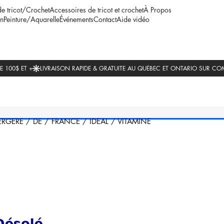
de tricot/Crochet
Accessoires de tricot et crochet
À Propos
n
Peinture/Aquarelle
Événements
Contact
Aide vidéo
ERGERE
/
DE
/
FRANCE
/
IDEAL
/
VITAMINE