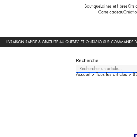
Boutique
Laines et fibres
Kits 
Carte cadeau
Créatio
Recherche
Accueil
>
Tous les articles
>
B