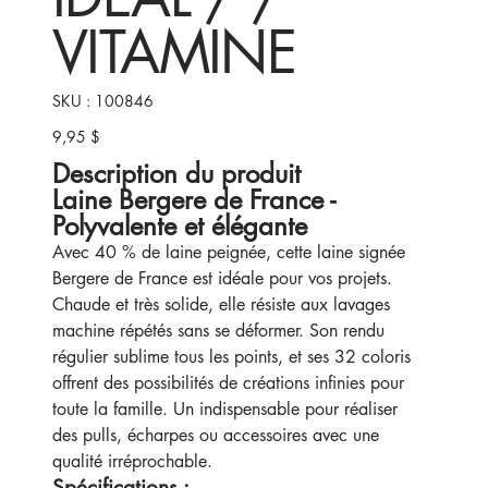
VITAMINE
SKU
SKU :
100846
100846
9,95 $
Prix
Description du produit
Laine Bergere de France -
Polyvalente et élégante
Avec 40 % de laine peignée, cette laine signée
Bergere de France est idéale pour vos projets.
Chaude et très solide, elle résiste aux lavages
machine répétés sans se déformer. Son rendu
régulier sublime tous les points, et ses 32 coloris
offrent des possibilités de créations infinies pour
toute la famille. Un indispensable pour réaliser
des pulls, écharpes ou accessoires avec une
qualité irréprochable.
Spécifications :