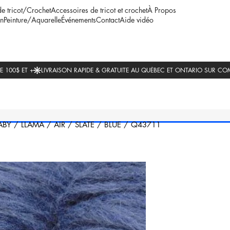
de tricot/Crochet
Accessoires de tricot et crochet
À Propos
n
Peinture/Aquarelle
Événements
Contact
Aide vidéo
ABY
/
LLAMA
/
AIR
/
SLATE
/
BLUE
/
Q43711