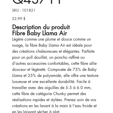
SKU
SKU :
101821
101821
22,99 $
Prix
Description du produit
Fibre Baby Llama Air
Légère comme une plume et douce comme un
nuage, la fibre Baby Llama Air est idéale pour
des créations chaleureuses et élégantes. Parfaite
pour un pull douillet, un poncho raffiné ou
d'autres accessoires confortables, cette fibre allie
douceur et légèreté. Composée de 75% de Baby
Llama et 25% de polyamide, elle offre une texture
luxueuse et une excellente durabilité. Facile à
travailler avec des aiguilles de 5.5 à 6.0 mm,
cette fibre de catégorie Chunky permet des
réalisations rapides et stylées. Prenez soin de vos
créations en les lavant à la main à l'eau froide et
en les laissant sécher à plat.