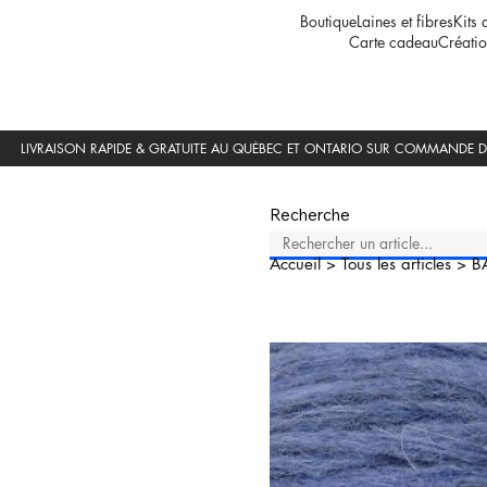
Boutique
Laines et fibres
Kits 
Carte cadeau
Créatio
Recherche
Accueil
>
Tous les articles
>
B