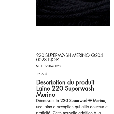
220 SUPERWASH MERINO Q204-
0028 NOIR
SKU
SKU :
Q204-0028
Q204-
0028
19,99 $
Prix
Description du produit
Laine 220 Superwash
Merino
Découvrez la
220 Superwash® Merino
,
une laine d'exception qui allie douceur et
praticité. Cette nouvelle addition à la