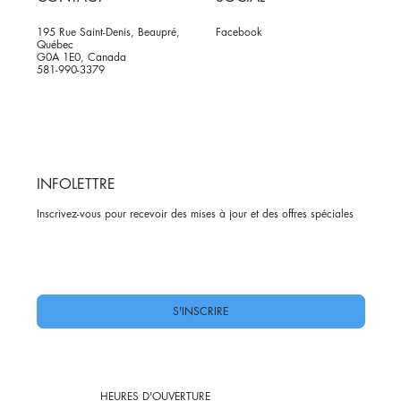
195 Rue Saint-Denis, Beaupré,
Facebook
Québec
G0A 1E0, Canada
581-990-3379
INFOLETTRE
Inscrivez-vous pour recevoir des mises à jour et des offres spéciales
Oui, abonnez-moi à votre newsletter.
*
S'INSCRIRE
HEURES D'OUVERTURE