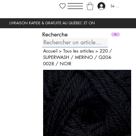
Se connecter
Recherche
Accueil
>
Tous les articles
>
220
/
SUPERWASH
/
MERINO
/
Q204-
0028
/
NOIR