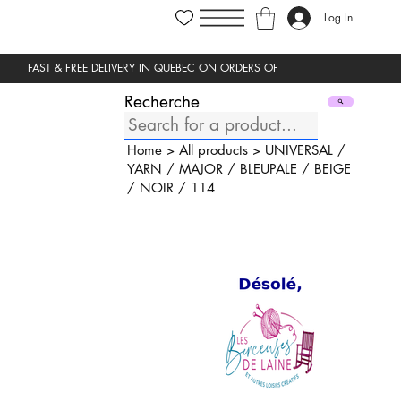
Log In
Recherche
Home
>
All products
>
UNIVERSAL
/
YARN
/
MAJOR
/
BLEUPALE
/
BEIGE
/
NOIR
/
114