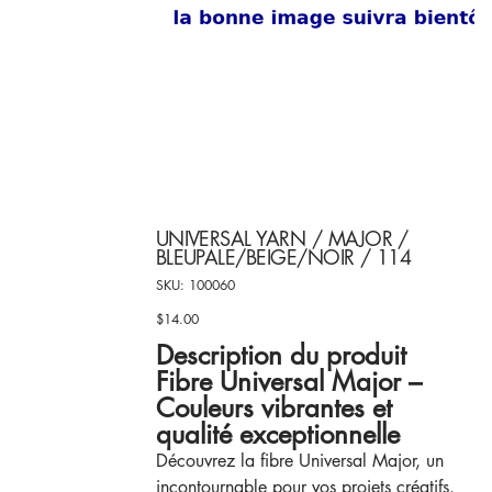
UNIVERSAL YARN / MAJOR /
BLEUPALE/BEIGE/NOIR / 114
SKU
SKU:
100060
100060
$14.00
Price
Description du produit
Fibre Universal Major –
Couleurs vibrantes et
qualité exceptionnelle
Découvrez la fibre Universal Major, un
incontournable pour vos projets créatifs.