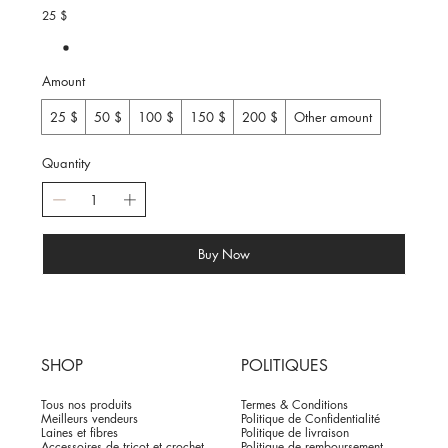
25 $
Amount
25 $
50 $
100 $
150 $
200 $
Other amount
Quantity
Buy Now
SHOP
POLITIQUES
Tous nos produits
Termes & Conditions
Meilleurs vendeurs
Politique de Confidentialité
Laines et fibres
Politique de livraison
Accessoires de tricot et crochet
Politique de remboursement