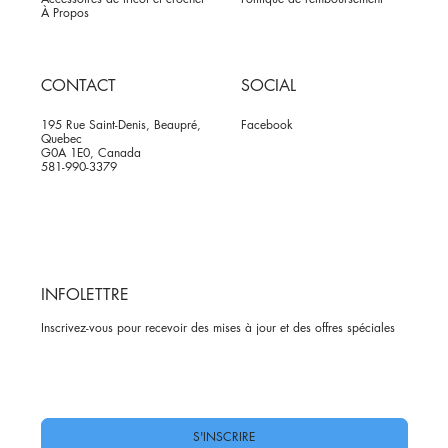
À Propos
CONTACT
SOCIAL
195 Rue Saint-Denis, Beaupré,
Facebook
Quebec
G0A 1E0, Canada
581-990-3379
INFOLETTRE
Inscrivez-vous pour recevoir des mises à jour et des offres spéciales
Oui, abonnez-moi à votre newsletter.
*
S'INSCRIRE