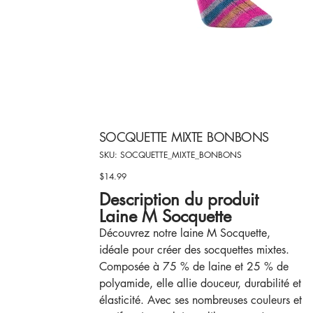
SOCQUETTE MIXTE BONBONS
SKU
SKU:
SOCQUETTE_MIXTE_BONBONS
SOCQUETTE_MIXTE_BONBONS
$14.99
Price
Description du produit
Laine M Socquette
Découvrez notre laine M Socquette,
idéale pour créer des socquettes mixtes.
Composée à 75 % de laine et 25 % de
polyamide, elle allie douceur, durabilité et
élasticité. Avec ses nombreuses couleurs et