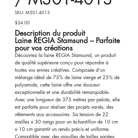
SKU
SKU:
M301-4013
M301-
4013
$34.00
Price
Description du produit
Laine REGIA Stamsund – Parfaite
pour vos créations
Découvrez la laine REGIA Stamsund, un produit
de qualité supérieure conçu pour répondre à
toutes vos envies créatives. Composée d’un
mélange idéal de 75% de laine vierge et 25% de
polyamide, cette laine offre une douceur
exceptionnelle et une durabilité remarquable.
Avec une longueur de 375 mètres par pelote, elle
est parfaite pour réaliser des projets variés, des
vêtements aux accessoires. Sa tension de 22
mailles x 30 rangs pour un échantillon de 10 cm
x 10 cm garantit un rendu précis et uniforme.
Compatible avec des aiguilles de tailles variées,