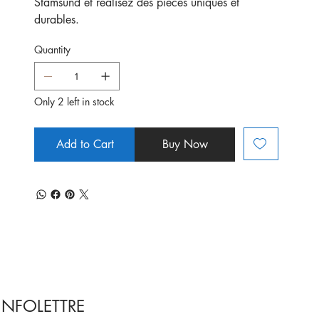
Stamsund et réalisez des pièces uniques et
durables.
Quantity
Only 2 left in stock
Add to Cart
Buy Now
INFOLETTRE