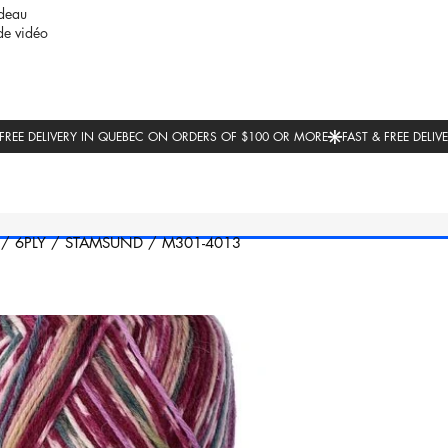
deau
de vidéo
/
6PLY
/
STAMSUND
/
M301-4013