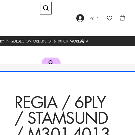
Log In
REGIA / 6PLY
/ STAMSUND
/ M301-4013