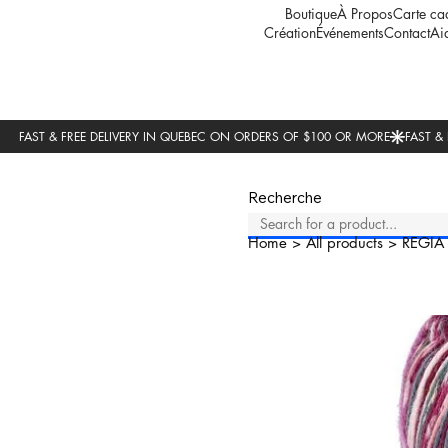
Boutique
À Propos
Carte ca
Création
Événements
Contact
Ai
Recherche
Home
>
All products
>
REGIA