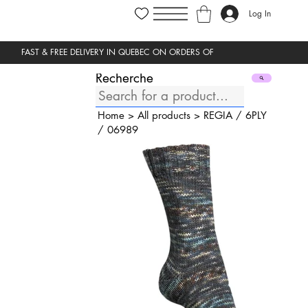
Log In
Recherche
Home
>
All products
>
REGIA
/
6PLY
/
06989