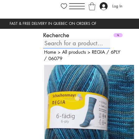
Log In
Recherche
Home
>
All products
>
REGIA
/
6PLY
/
06079