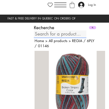
Log In
Recherche
Home
>
All products
>
REGIA
/
6PLY
/
01146