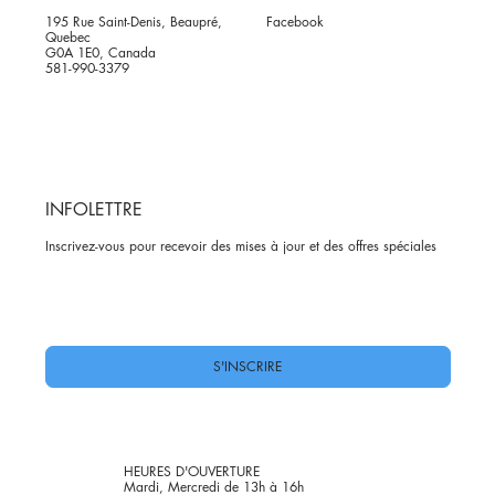
195 Rue Saint-Denis, Beaupré,
Facebook
Quebec
G0A 1E0, Canada
581-990-3379
INFOLETTRE
Inscrivez-vous pour recevoir des mises à jour et des offres spéciales
Oui, abonnez-moi à votre newsletter.
*
S'INSCRIRE
HEURES D'OUVERTURE
Mardi, Mercredi de 13h à 16h