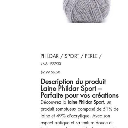
PHILDAR / SPORT / PERLE /
SKU
SKU:
100932
100932
$9.99
$6.50
Original
Sale
price
price
Description du produit
Laine Phildar Sport –
Parfaite pour vos créations
Découvrez la
laine Phildar Sport
, un
produit somptueux composé de 51% de
laine et 49% d'acrylique. Avec son
aspect rustique et sa texture douce et