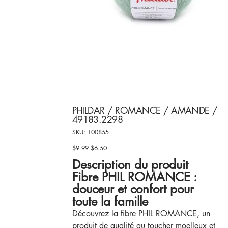
PHILDAR / ROMANCE / AMANDE /
49183.2298
SKU
SKU:
100855
100855
$9.99
$6.50
Original
Sale
price
price
Description du produit
Fibre PHIL ROMANCE :
douceur et confort pour
toute la famille
Découvrez la fibre PHIL ROMANCE, un
produit de qualité au toucher moelleux et