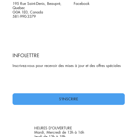
195 Rue Saint-Denis, Beaupré,
Facebook
Quebec
G0A 1E0, Canada
581-990-3379
INFOLETTRE
Inscrivez-vous pour recevoir des mises à jour et des offres spéciales
Oui, abonnez-moi à votre newsletter.
*
S'INSCRIRE
HEURES D'OUVERTURE
Mardi, Mercredi de 13h à 16h
Jeudi de 13h à 19h