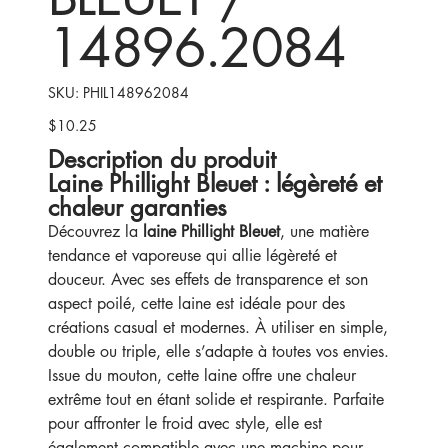
14896.2084
SKU
SKU:
PHIL148962084
PHIL148962084
$10.25
Price
Description du produit
Laine Phillight Bleuet : légèreté et
chaleur garanties
Découvrez la
laine Phillight Bleuet
, une matière
tendance et vaporeuse qui allie légèreté et
douceur. Avec ses effets de transparence et son
aspect poilé, cette laine est idéale pour des
créations casual et modernes. À utiliser en simple,
double ou triple, elle s’adapte à toutes vos envies.
Issue du mouton, cette laine offre une chaleur
extrême tout en étant solide et respirante. Parfaite
pour affronter le froid avec style, elle est
également compatible avec une machine pour