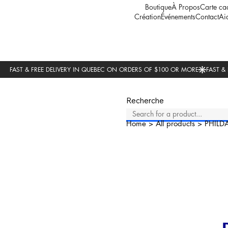
Boutique
À Propos
Carte ca
Création
Événements
Contact
Ai
Recherche
Home
>
All products
>
PHILD