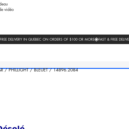
deau
de vidéo
AR
/
PHILLIGHT
/
BLEUET
/
14896.2084