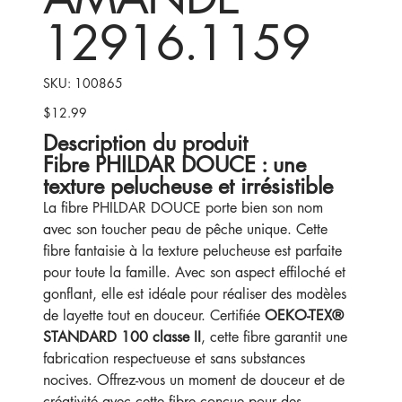
12916.1159
SKU
SKU:
100865
100865
$12.99
Price
Description du produit
Fibre PHILDAR DOUCE : une
texture pelucheuse et irrésistible
La fibre PHILDAR DOUCE porte bien son nom
avec son toucher peau de pêche unique. Cette
fibre fantaisie à la texture pelucheuse est parfaite
pour toute la famille. Avec son aspect effiloché et
gonflant, elle est idéale pour réaliser des modèles
de layette tout en douceur. Certifiée
OEKO-TEX®
STANDARD 100 classe II
, cette fibre garantit une
fabrication respectueuse et sans substances
nocives. Offrez-vous un moment de douceur et de
créativité avec cette fibre conçue pour des