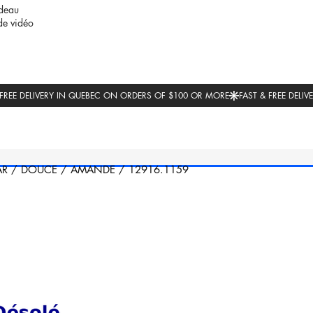
deau
de vidéo
AR
/
DOUCE
/
AMANDE
/
12916.1159