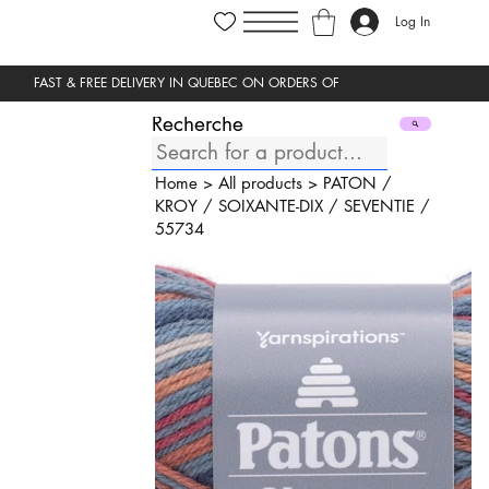
Log In
Recherche
Home
>
All products
>
PATON
/
KROY
/
SOIXANTE-DIX
/
SEVENTIE
/
55734