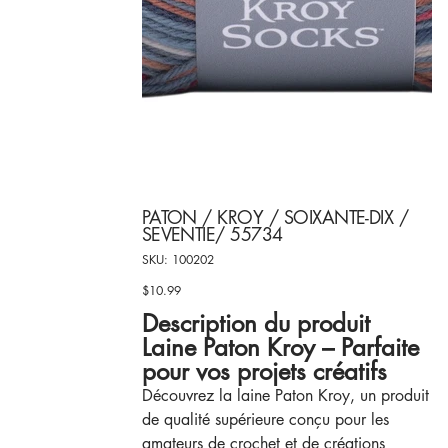
PATON / KROY / SOIXANTE-DIX /
SEVENTIE/ 55734
SKU
SKU:
100202
100202
$10.99
Price
Description du produit
Laine Paton Kroy – Parfaite
pour vos projets créatifs
Découvrez la laine Paton Kroy, un produit
de qualité supérieure conçu pour les
amateurs de crochet et de créations