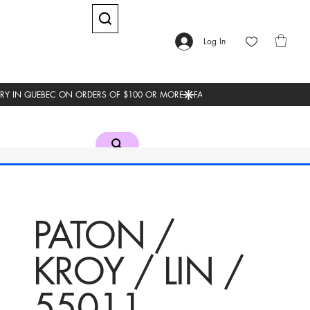
Log In
PATON /
KROY / LIN /
55011