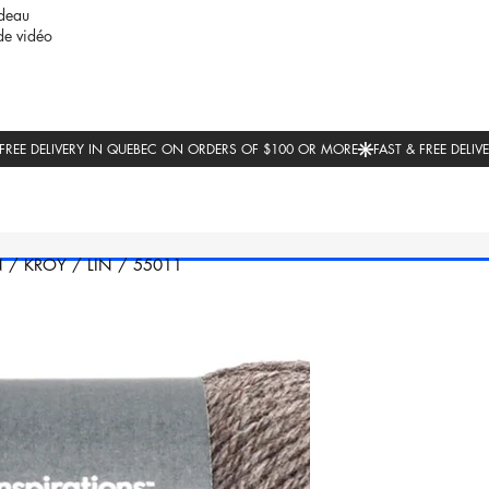
deau
de vidéo
N
/
KROY
/
LIN
/
55011