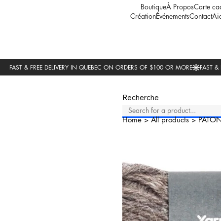
Boutique
À Propos
Carte ca
Création
Événements
Contact
Ai
Recherche
Home
>
All products
>
PATO