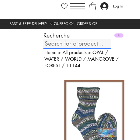
Log In
Recherche
Home
>
All products
>
OPAL
/
WATER
/
WORLD
/
MANGROVE
/
FOREST
/
11144