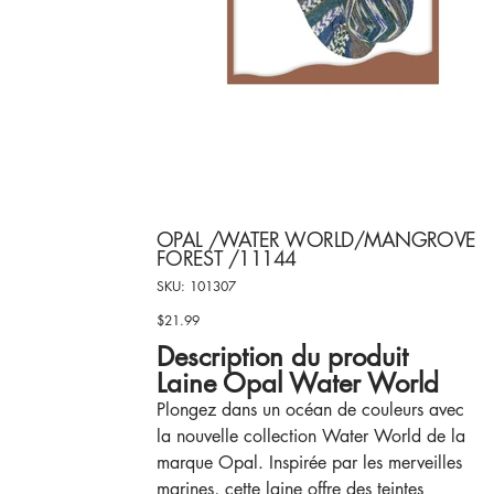
OPAL /WATER WORLD/MANGROVE
FOREST /11144
SKU
SKU:
101307
101307
$21.99
Price
Description du produit
Laine Opal Water World
Plongez dans un océan de couleurs avec
la nouvelle collection Water World de la
marque Opal. Inspirée par les merveilles
marines, cette laine offre des teintes