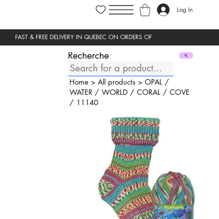
Log In
Recherche
Home
>
All products
>
OPAL
/
WATER
/
WORLD
/
CORAL
/
COVE
/
11140