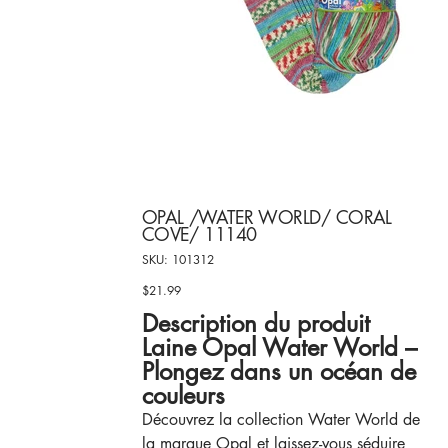
OPAL /WATER WORLD/ CORAL
COVE/ 11140
SKU
SKU:
101312
101312
$21.99
Price
Description du produit
Laine Opal Water World –
Plongez dans un océan de
couleurs
Découvrez la collection Water World de
la marque Opal et laissez-vous séduire