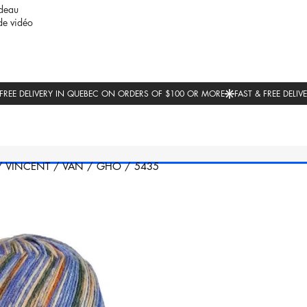
deau
de vidéo
/
VINCENT
/
VAN
/
GHO
/
5435