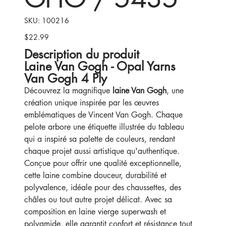
SKU
SKU:
100216
100216
$22.99
Price
Description du produit
Laine Van Gogh - Opal Yarns
Van Gogh 4 Ply
Découvrez la magnifique
laine Van Gogh
, une
création unique inspirée par les œuvres
emblématiques de Vincent Van Gogh. Chaque
pelote arbore une étiquette illustrée du tableau
qui a inspiré sa palette de couleurs, rendant
chaque projet aussi artistique qu'authentique.
Conçue pour offrir une qualité exceptionnelle,
cette laine combine douceur, durabilité et
polyvalence, idéale pour des chaussettes, des
châles ou tout autre projet délicat. Avec sa
composition en laine vierge superwash et
polyamide, elle garantit confort et résistance tout