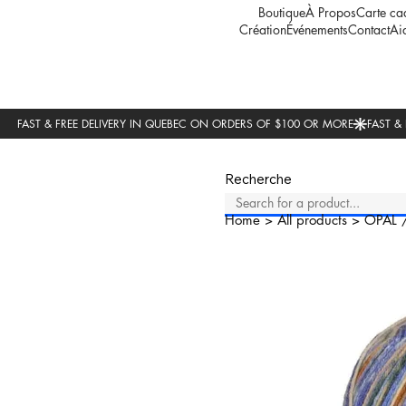
Boutique
À Propos
Carte ca
Création
Événements
Contact
Ai
Recherche
Home
>
All products
>
OPAL