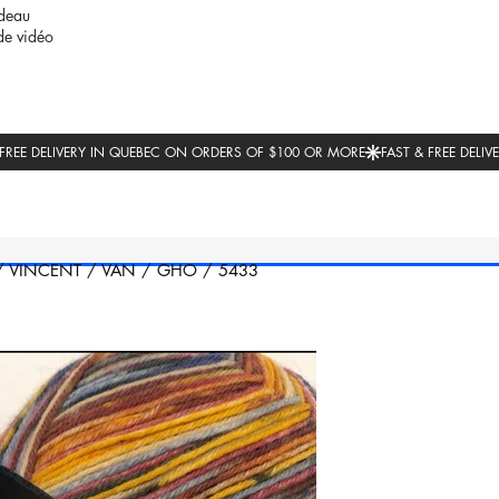
deau
de vidéo
/
VINCENT
/
VAN
/
GHO
/
5433