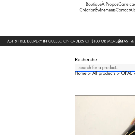
Boutique
À Propos
Carte ca
Création
Événements
Contact
Ai
Recherche
Home
>
All products
>
OPAL