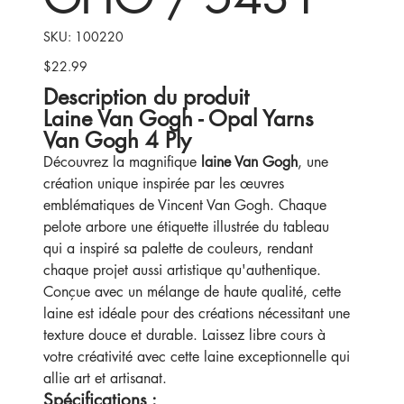
SKU
SKU:
100220
100220
$22.99
Price
Description du produit
Laine Van Gogh - Opal Yarns
Van Gogh 4 Ply
Découvrez la magnifique
laine Van Gogh
, une
création unique inspirée par les œuvres
emblématiques de Vincent Van Gogh. Chaque
pelote arbore une étiquette illustrée du tableau
qui a inspiré sa palette de couleurs, rendant
chaque projet aussi artistique qu'authentique.
Conçue avec un mélange de haute qualité, cette
laine est idéale pour des créations nécessitant une
texture douce et durable. Laissez libre cours à
votre créativité avec cette laine exceptionnelle qui
allie art et artisanat.
Spécifications :