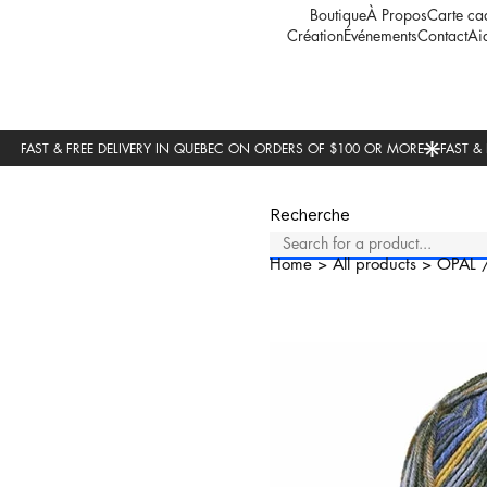
Boutique
À Propos
Carte ca
Création
Événements
Contact
Ai
Recherche
Home
>
All products
>
OPAL