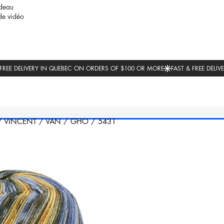
deau
de vidéo
/
VINCENT
/
VAN
/
GHO
/
5431