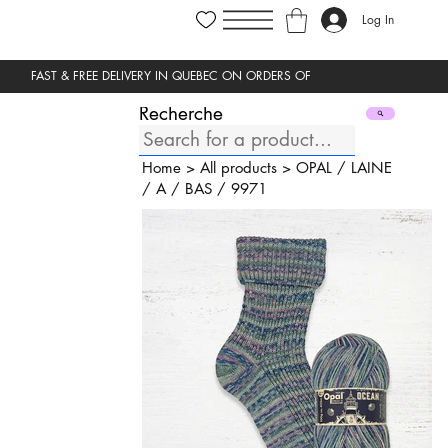
Log In
Recherche
Home
>
All products
>
OPAL
/
LAINE
/
A
/
BAS
/
9971