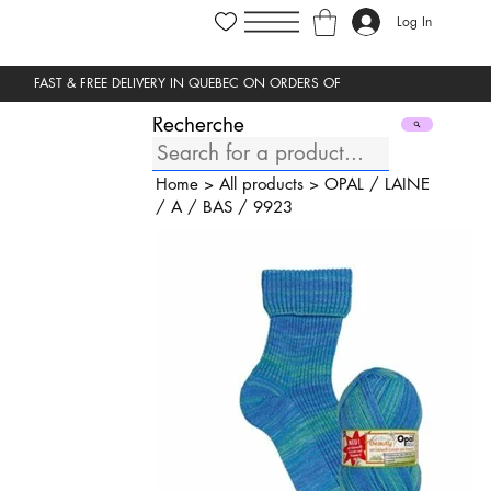
Log In
Recherche
Home
>
All products
>
OPAL
/
LAINE
/
A
/
BAS
/
9923