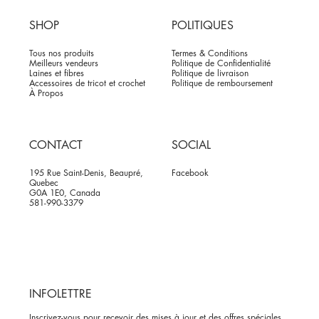
SHOP
POLITIQUES
Tous nos produits
Termes & Conditions
Meilleurs vendeurs
Politique de Confidentialité
Laines et fibres
Politique de livraison
Accessoires de tricot et crochet
Politique de remboursement
À Propos
CONTACT
SOCIAL
195 Rue Saint-Denis, Beaupré,
Facebook
Quebec
G0A 1E0, Canada
581-990-3379
INFOLETTRE
Inscrivez-vous pour recevoir des mises à jour et des offres spéciales