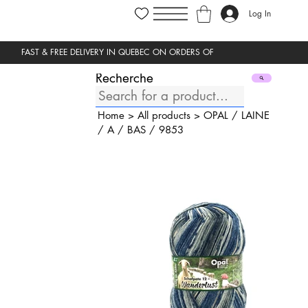
Log In
Recherche
Home
>
All products
>
OPAL
/
LAINE
/
A
/
BAS
/
9853