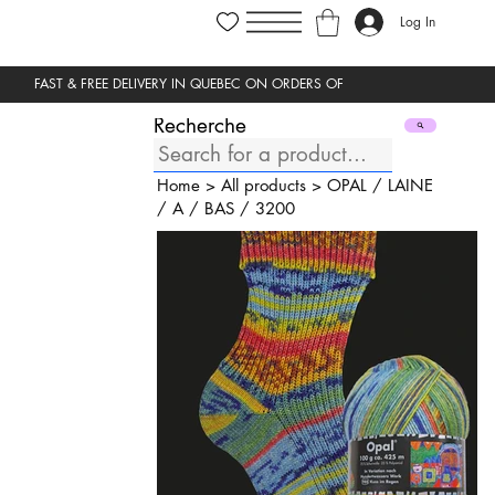
Log In
Recherche
Home
>
All products
>
OPAL
/
LAINE
/
A
/
BAS
/
3200