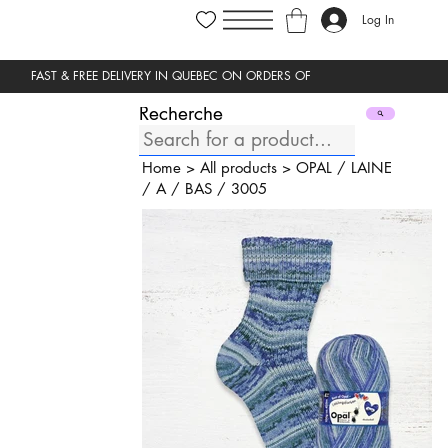
Log In
Recherche
Home
>
All products
>
OPAL
/
LAINE
/
A
/
BAS
/
3005