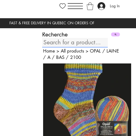
Log In
Recherche
Home
>
All products
>
OPAL
/
LAINE
/
A
/
BAS
/
2100