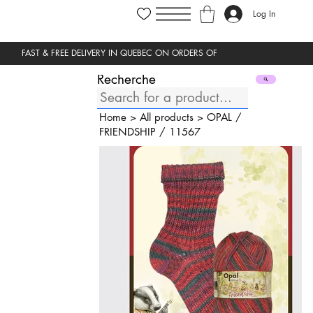
Log In
Recherche
Home
>
All products
>
OPAL
/
FRIENDSHIP
/
11567