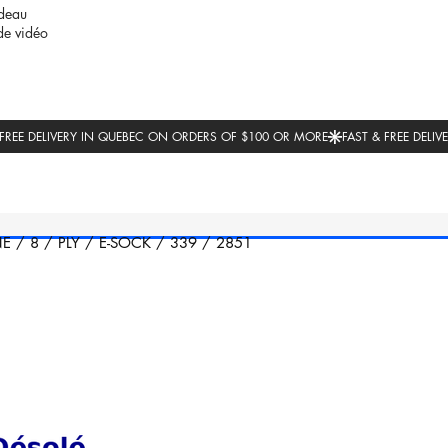
deau
de vidéo
NE
/
8
/
PLY
/
E-SOCK
/
339
/
2851