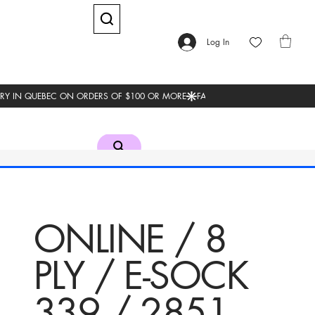
Log In
ONLINE / 8
PLY / E-SOCK
339 / 2851