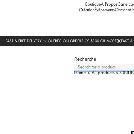
Boutique
À Propos
Carte ca
Création
Événements
Contact
Ai
Recherche
Home
>
All products
>
ONLI