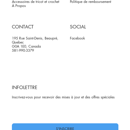
Accessoires de tricot et crochet
Politique de remboursement
À Propos
CONTACT
SOCIAL
195 Rue Saint-Denis, Beaupré,
Facebook
Quebec
G0A 1E0, Canada
581-990-3379
INFOLETTRE
Inscrivez-vous pour recevoir des mises à jour et des offres spéciales
Oui, abonnez-moi à votre newsletter.
*
S'INSCRIRE