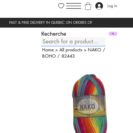
Log In
Recherche
Home
>
All products
>
NAKO
/
BOHO
/
82443