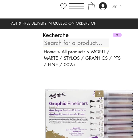
Log In
Recherche
Home
>
All products
>
MONT
/
MARTE
/
STYLOS
/
GRAPHICS
/
PTS
/
FINE
/
0025