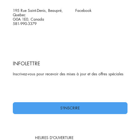
195 Rue Saint-Denis, Beaupré,
Facebook
Quebec
G0A 1E0, Canada
581-990-3379
INFOLETTRE
Inscrivez-vous pour recevoir des mises à jour et des offres spéciales
Oui, abonnez-moi à votre newsletter.
*
S'INSCRIRE
HEURES D'OUVERTURE